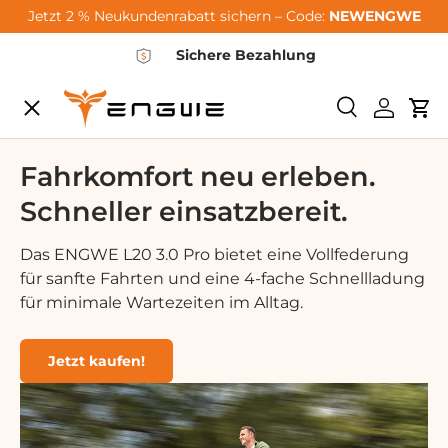
Jetzt 2 % Neukundenrabatt sichern – Code:
NEWENGWE
Gå til indhold
Sichere Bezahlung
Menu
Søge
Log ind
Vo
City-Sale
Fahrkomfort neu erleben.
Schneller einsatzbereit.
E-Bikes
Das ENGWE L20 3.0 Pro bietet eine Vollfederung
für sanfte Fahrten und eine 4-fache Schnellladung
Zubehör
für minimale Wartezeiten im Alltag.
Community
Jetzt kaufen!
Support