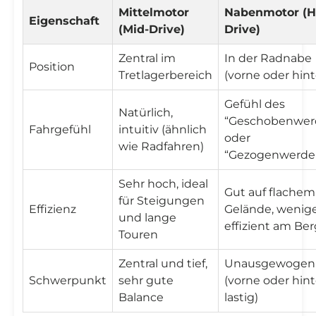
Mittelmotor
Nabenmotor (H
Eigenschaft
(Mid-Drive)
Drive)
Zentral im
In der Radnabe
Position
Tretlagerbereich
(vorne oder hin
Gefühl des
Natürlich,
“Geschobenwer
Fahrgefühl
intuitiv (ähnlich
oder
wie Radfahren)
“Gezogenwerde
Sehr hoch, ideal
Gut auf flachem
für Steigungen
Effizienz
Gelände, wenig
und lange
effizient am Ber
Touren
Zentral und tief,
Unausgewogen
Schwerpunkt
sehr gute
(vorne oder hin
Balance
lastig)