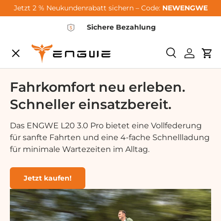
Jetzt 2 % Neukundenrabatt sichern – Code:
NEWENGWE
Gå til indhold
Sichere Bezahlung
Menu
Søge
Log ind
Vo
City-Sale
Fahrkomfort neu erleben.
Schneller einsatzbereit.
E-Bikes
Das ENGWE L20 3.0 Pro bietet eine Vollfederung
für sanfte Fahrten und eine 4-fache Schnellladung
Zubehör
für minimale Wartezeiten im Alltag.
Community
Jetzt kaufen!
Support