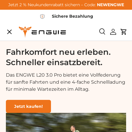
Jetzt 2 % Neukundenrabatt sichern – Code:
NEWENGWE
Gå til indhold
Sichere Bezahlung
Menu
Søge
Log ind
Vo
City-Sale
Fahrkomfort neu erleben.
Schneller einsatzbereit.
E-Bikes
Das ENGWE L20 3.0 Pro bietet eine Vollfederung
für sanfte Fahrten und eine 4-fache Schnellladung
Zubehör
für minimale Wartezeiten im Alltag.
Community
Jetzt kaufen!
Support