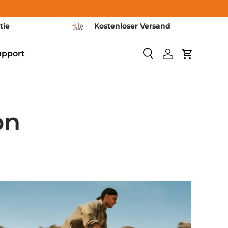
tie
Kostenloser Versand
upport
Søge
Log ind
Vogn
on