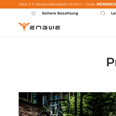
Jetzt 2 % Neukundenrabatt sichern – Code:
NEWENG
Gå til indhold
Sichere Bezahlung
Le
P