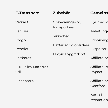
E-Transport
Zubehör
Gemeins
Verkauf
Opbevarings- og
Kør med o
transportsæt
Fat Tire
Anleitung
Sikkerhed
Cargo
udpaknin
Batterier og opladere
Pendler
Eksperter 
El-cykel opgraderet
Faltbares
Affiliate 
E-Bike im Motorrad-
Affiliate 
Stil
Impact
E-scootere
Affiliate 
Goaffpro
Kort til
reparatio