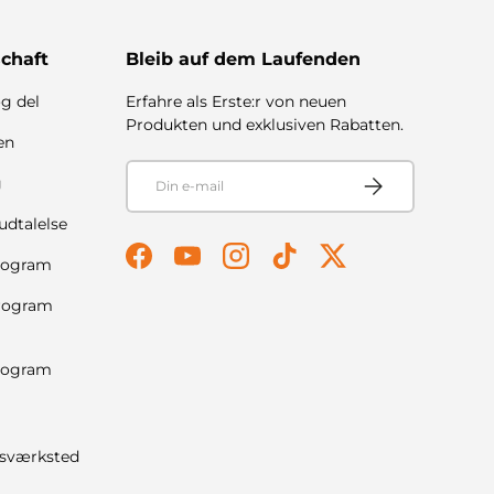
chaft
Bleib auf dem Laufenden
g del
Erfahre als Erste:r von neuen
Produkten und exklusiven Rabatten.
en
E-mail
Abonner
g
udtalelse
program
Facebook
YouTube
Instagram
TikTok
Twitter
Program
program
nsværksted