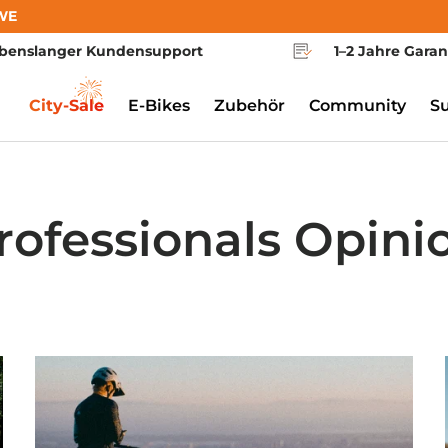
WE
benslanger Kundensupport
1–2 Jahre Garan
City-Sale
E-Bikes
Zubehör
Community
S
rofessionals Opini