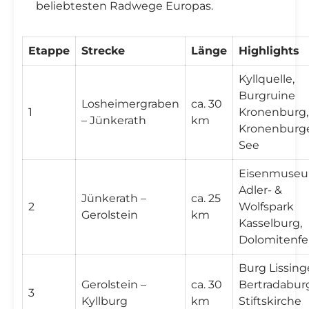
beliebtesten Radwege Europas.
Etappe
Strecke
Länge
Highlights
Kyllquelle,
Burgruine
Losheimergraben
ca. 30
1
Kronenburg,
– Jünkerath
km
Kronenburg
See
Eisenmuseu
Adler- &
Jünkerath –
ca. 25
2
Wolfspark
Gerolstein
km
Kasselburg,
Dolomitenfe
Burg Lissing
Gerolstein –
ca. 30
Bertradabur
3
Kyllburg
km
Stiftskirche