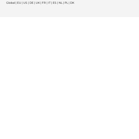
Global
|
EU
|
US
|
DE
|
UK
|
FR
|
IT
|
ES
|
NL
|
PL
|
DK