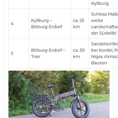

Kyllburg
Schloss Malb
Kyllburg –
ca. 25
weite
4
Bitburg-Erdorf
km
Landschafte
der Südeifel
Sandsteinfe
Bitburg-Erdorf –
ca. 30
bei Kordel, P
5
Trier
km
Nigra, römis
Bauten