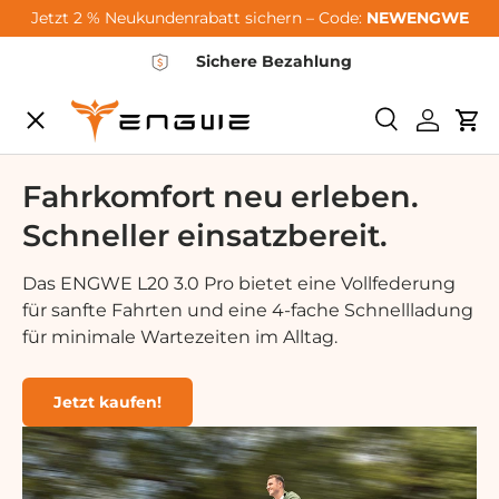
Jetzt 2 % Neukundenrabatt sichern – Code:
NEWENGWE
Saltar al contenido
Sichere Bezahlung
Menú
Buscar
Iniciar 
Car
City-Sale
Fahrkomfort neu erleben.
Schneller einsatzbereit.
E-Bikes
Das ENGWE L20 3.0 Pro bietet eine Vollfederung
für sanfte Fahrten und eine 4-fache Schnellladung
Zubehör
für minimale Wartezeiten im Alltag.
Community
Jetzt kaufen!
Support