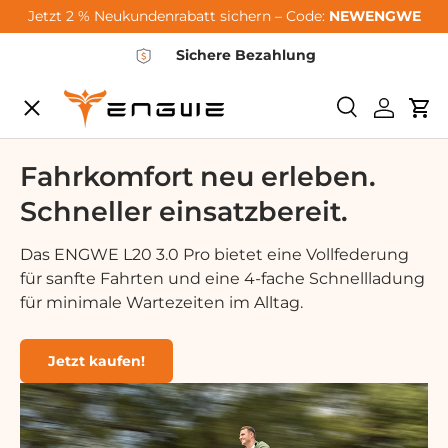
Jetzt 2 % Neukundenrabatt sichern – Code:
NEWENGWE
Saltar al contenido
Sichere Bezahlung
Menú
Buscar
Iniciar 
Car
City-Sale
Fahrkomfort neu erleben.
Schneller einsatzbereit.
E-Bikes
Das ENGWE L20 3.0 Pro bietet eine Vollfederung
für sanfte Fahrten und eine 4-fache Schnellladung
Zubehör
für minimale Wartezeiten im Alltag.
Community
Jetzt kaufen!
Support