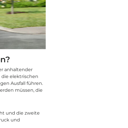
en?
er anhaltender
 die elektrischen
en Ausfall führen.
werden müssen, die
cht und die zweite
druck und