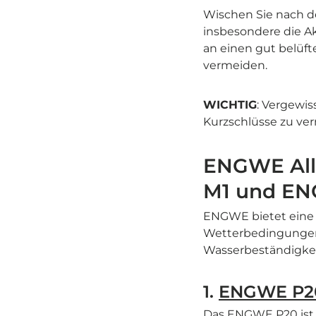
Wischen Sie nach d
insbesondere die A
an einen gut belüft
vermeiden.
WICHTIG
: Vergewis
Kurzschlüsse zu ve
ENGWE All
M1 und E
ENGWE bietet eine R
Wetterbedingungen z
Wasserbeständigkei
1.
ENGWE P2
Das ENGWE P20 ist 