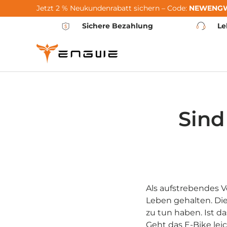
Jetzt 2 % Neukundenrabatt sichern – Code:
NEWENG
Saltar al contenido
Sichere Bezahlung
Le
Sind
Als aufstrebendes V
Leben gehalten. Die
zu tun haben. Ist d
Geht das E-Bike le