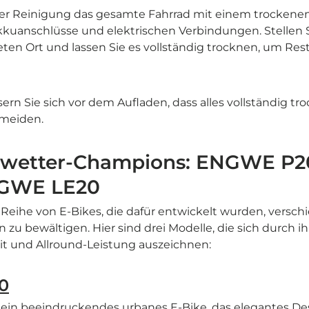
er Reinigung das gesamte Fahrrad mit einem trockenen
kkuanschlüsse und elektrischen Verbindungen. Stellen 
eten Ort und lassen Sie es vollständig trocknen, um Res
sern Sie sich vor dem Aufladen, dass alles vollständig tr
rmeiden.
wetter-Champions: ENGWE P
NGWE LE20
eihe von E-Bikes, die dafür entwickelt wurden, versch
u bewältigen. Hier sind drei Modelle, die sich durch ih
t und Allround-Leistung auszeichnen:
0
ein beeindruckendes urbanes E-Bike, das elegantes Des