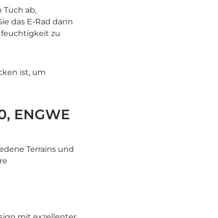
 Tuch ab,
Sie das E-Rad dann
tfeuchtigkeit zu
ocken ist, um
20, ENGWE
iedene Terrains und
re
ign mit exzellenter