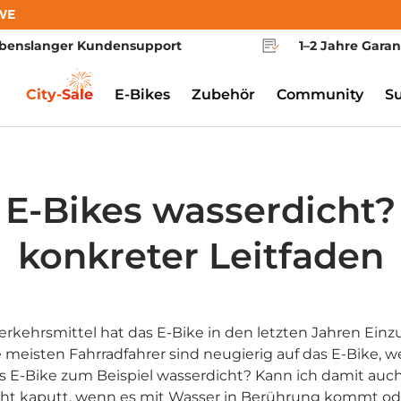
WE
benslanger Kundensupport
1–2 Jahre Garan
City-Sale
E-Bikes
Zubehör
Community
S
 E-Bikes wasserdicht? 
konkreter Leitfaden
erkehrsmittel hat das E-Bike in den letzten Jahren Einzu
 meisten Fahrradfahrer sind neugierig auf das E-Bike, we
as E-Bike zum Beispiel wasserdicht? Kann ich damit auc
icht kaputt, wenn es mit Wasser in Berührung kommt o