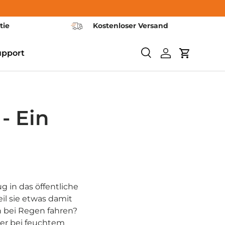
tie
Kostenloser Versand
upport
Buscar
Iniciar sesión
Carrito
- Ein
g in das öffentliche
il sie etwas damit
h bei Regen fahren?
der bei feuchtem