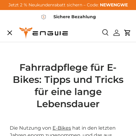
Jetzt 2 % Neukundenrabatt sichern – Code:
NEWENGWE
Saltar al contenido
Sichere Bezahlung
Menú
Buscar
Iniciar 
Car
City-Sale
E-Bikes
Fahrradpflege für E-
Bikes: Tipps und Tricks
Zubehör
für eine lange
Lebensdauer
Community
Die Nutzung von
E-Bikes
hat in den letzten
Support
Jahren enorm zugenommen, und das aus