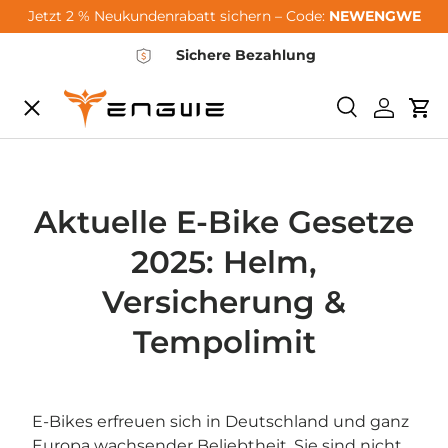
Jetzt 2 % Neukundenrabatt sichern – Code:
NEWENGWE
Saltar al contenido
Sichere Bezahlung
Menú
Buscar
Iniciar 
Car
City-Sale
E-Bikes
Aktuelle E-Bike Gesetze
2025: Helm,
Zubehör
Versicherung &
Tempolimit
Community
E-Bikes erfreuen sich in Deutschland und ganz
Support
Europa wachsender Beliebtheit. Sie sind nicht