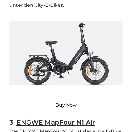
unter den City-E-Bikes.
Buy Now
3.
ENGWE MapFour N1 Air
Das ENGWE MapFour N1 Air ist das erste E-Bike